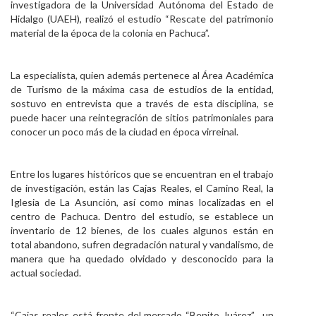
investigadora de la Universidad Autónoma del Estado de
Personal
Hidalgo (UAEH), realizó el estudio “Rescate del patrimonio
material de la época de la colonia en Pachuca”.
Alumni
Visitantes
La especialista, quien además pertenece al Área Académica
de Turismo de la máxima casa de estudios de la entidad,
sostuvo en entrevista que a través de esta disciplina, se
puede hacer una reintegración de sitios patrimoniales para
conocer un poco más de la ciudad en época virreinal.
Entre los lugares históricos que se encuentran en el trabajo
de investigación, están las Cajas Reales, el Camino Real, la
Iglesia de La Asunción, así como minas localizadas en el
centro de Pachuca. Dentro del estudio, se establece un
inventario de 12 bienes, de los cuales algunos están en
total abandono, sufren degradación natural y vandalismo, de
manera que ha quedado olvidado y desconocido para la
actual sociedad.
“Cajas reales está frente del mercado “Benito Juárez”, un