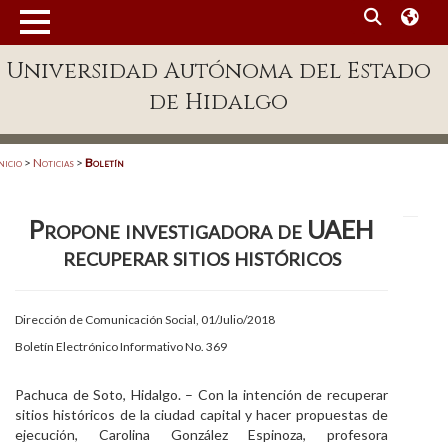
MENÚ
Universidad Autónoma del Estado
Enlaces
de Hidalgo
Dependencias A-Z
Directorio
nicio
>
Noticias
>
Boletín
Defensor Universitario
Propone investigadora de UAEH
Patronato
recuperar sitios históricos
Plataforma Garza
Publicaciones en línea
Dirección de Comunicación Social, 01/Julio/2018
Boletín Electrónico Informativo No. 369
Acreditación Internacional
Alumnado
Pachuca de Soto, Hidalgo. – Con la intención de recuperar
sitios históricos de la ciudad capital y hacer propuestas de
Aspirantes
ejecución, Carolina González Espinoza, profesora