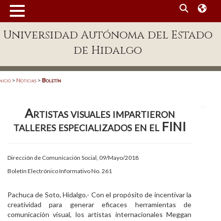
MENÚ
Universidad Autónoma del Estado
Enlaces
de Hidalgo
Dependencias A-Z
Directorio
nicio
>
Noticias
>
Boletín
Defensor Universitario
Artistas visuales impartieron
Patronato
talleres especializados en el FINI
Plataforma Garza
Publicaciones en línea
Dirección de Comunicación Social, 09/Mayo/2018
Boletín Electrónico Informativo No. 261
Acreditación Internacional
Alumnado
Pachuca de Soto, Hidalgo.- Con el propósito de incentivar la
creatividad para generar eficaces herramientas de
Aspirantes
comunicación visual, los artistas internacionales Meggan