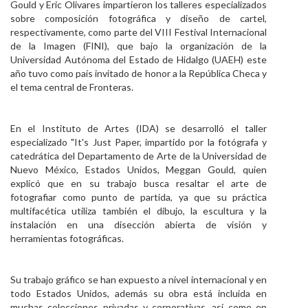
Gould y Eric Olivares impartieron los talleres especializados
Personal
sobre composición fotográfica y diseño de cartel,
respectivamente, como parte del VIII Festival Internacional
Alumni
de la Imagen (FINI), que bajo la organización de la
Universidad Autónoma del Estado de Hidalgo (UAEH) este
Visitantes
año tuvo como país invitado de honor a la República Checa y
el tema central de Fronteras.
En el Instituto de Artes (IDA) se desarrolló el taller
especializado "It's Just Paper, impartido por la fotógrafa y
catedrática del Departamento de Arte de la Universidad de
Nuevo México, Estados Unidos, Meggan Gould, quien
explicó que en su trabajo busca resaltar el arte de
fotografiar como punto de partida, ya que su práctica
multifacética utiliza también el dibujo, la escultura y la
instalación en una disección abierta de visión y
herramientas fotográficas.
Su trabajo gráfico se han expuesto a nivel internacional y en
todo Estados Unidos, además su obra está incluida en
muchas colecciones privadas y corporativas, así como en