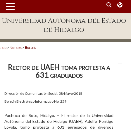
MENÚ
Universidad Autónoma del Estado
Enlaces
de Hidalgo
Dependencias A-Z
Directorio
nicio
>
Noticias
>
Boletín
Defensor Universitario
Rector de UAEH toma protesta a
Patronato
631 graduados
Plataforma Garza
Publicaciones en línea
Dirección de Comunicación Social, 08/Mayo/2018
Boletín Electrónico Informativo No. 259
Acreditación Internacional
Alumnado
Pachuca de Soto, Hidalgo. – El rector de la Universidad
Autónoma del Estado de Hidalgo (UAEH), Adolfo Pontigo
Aspirantes
Loyola, tomó protesta a 631 egresados de diversos