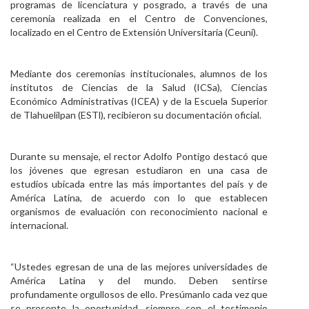
programas de licenciatura y posgrado, a través de una
Personal
ceremonia realizada en el Centro de Convenciones,
localizado en el Centro de Extensión Universitaria (Ceuni).
Alumni
Visitantes
Mediante dos ceremonias institucionales, alumnos de los
institutos de Ciencias de la Salud (ICSa), Ciencias
Económico Administrativas (ICEA) y de la Escuela Superior
de Tlahuelilpan (ESTl), recibieron su documentación oficial.
Durante su mensaje, el rector Adolfo Pontigo destacó que
los jóvenes que egresan estudiaron en una casa de
estudios ubicada entre las más importantes del país y de
América Latina, de acuerdo con lo que establecen
organismos de evaluación con reconocimiento nacional e
internacional.
“Ustedes egresan de una de las mejores universidades de
América Latina y del mundo. Deben sentirse
profundamente orgullosos de ello. Presúmanlo cada vez que
se presente la oportunidad, siempre con el testimonio