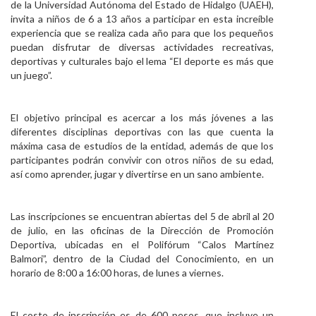
de la Universidad Autónoma del Estado de Hidalgo (UAEH),
Personal
invita a niños de 6 a 13 años a participar en esta increíble
experiencia que se realiza cada año para que los pequeños
Alumni
puedan disfrutar de diversas actividades recreativas,
deportivas y culturales bajo el lema “El deporte es más que
Visitantes
un juego”.
El objetivo principal es acercar a los más jóvenes a las
diferentes disciplinas deportivas con las que cuenta la
máxima casa de estudios de la entidad, además de que los
participantes podrán convivir con otros niños de su edad,
así como aprender, jugar y divertirse en un sano ambiente.
Las inscripciones se encuentran abiertas del 5 de abril al 20
de julio, en las oficinas de la Dirección de Promoción
Deportiva, ubicadas en el Polifórum “Calos Martínez
Balmori”, dentro de la Ciudad del Conocimiento, en un
horario de 8:00 a 16:00 horas, de lunes a viernes.
El costo de inscripción es de 600 pesos, que incluye un