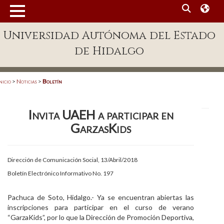
MENÚ
Universidad Autónoma del Estado
Enlaces
de Hidalgo
Dependencias A-Z
Directorio
nicio
>
Noticias
>
Boletín
Defensor Universitario
Invita UAEH a participar en
Patronato
GarzasKids
Plataforma Garza
Publicaciones en línea
Dirección de Comunicación Social, 13/Abril/2018
Boletín Electrónico Informativo No. 197
Acreditación Internacional
Alumnado
Pachuca de Soto, Hidalgo.- Ya se encuentran abiertas las
inscripciones para participar en el curso de verano
Aspirantes
“GarzaKids”, por lo que la Dirección de Promoción Deportiva,