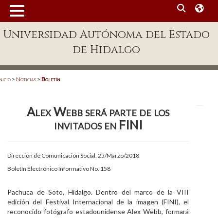
MENÚ
Universidad Autónoma del Estado
Enlaces
de Hidalgo
Dependencias A-Z
Directorio
nicio
>
Noticias
>
Boletín
Defensor Universitario
Alex Webb será parte de los
Patronato
invitados en FINI
Plataforma Garza
Publicaciones en línea
Dirección de Comunicación Social, 25/Marzo/2018
Boletín Electrónico Informativo No. 158
Acreditación Internacional
Alumnado
Pachuca de Soto, Hidalgo. Dentro del marco de la VIII
edición del Festival Internacional de la imagen (FINI), el
Aspirantes
reconocido fotógrafo estadounidense Alex Webb, formará