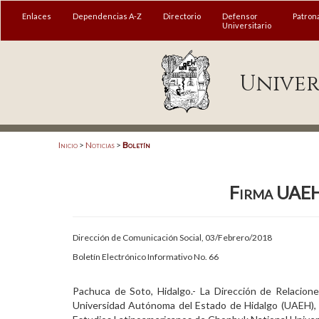
MENÚ
Enlaces
Dependencias A-Z
Directorio
Defensor
Patron
Universitario
Enlaces
Univer
Dependencias A-Z
Directorio
Defensor Universitario
Inicio
>
Noticias
>
Boletín
Patronato
Firma UAEH
Plataforma Garza
Publicaciones en línea
Dirección de Comunicación Social, 03/Febrero/2018
Acreditación Internacional
Boletín Electrónico Informativo No. 66
Alumnado
Pachuca de Soto, Hidalgo.- La Dirección de Relacion
Universidad Autónoma del Estado de Hidalgo (UAEH), at
Aspirantes