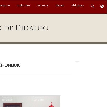
lumnado
Aspirantes
Personal
Alumni
Visitantes
o de Hidalgo
Chonbuk