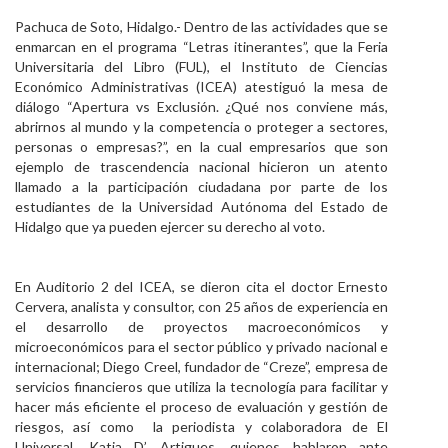
Personal
Pachuca de Soto, Hidalgo.- Dentro de las actividades que se
enmarcan en el programa “Letras itinerantes”, que la Feria
Alumni
Universitaria del Libro (FUL), el Instituto de Ciencias
Económico Administrativas (ICEA) atestiguó la mesa de
Visitantes
diálogo “Apertura vs Exclusión. ¿Qué nos conviene más,
abrirnos al mundo y la competencia o proteger a sectores,
personas o empresas?”, en la cual empresarios que son
ejemplo de trascendencia nacional hicieron un atento
llamado a la participación ciudadana por parte de los
estudiantes de la Universidad Autónoma del Estado de
Hidalgo que ya pueden ejercer su derecho al voto.
En Auditorio 2 del ICEA, se dieron cita el doctor Ernesto
Cervera, analista y consultor, con 25 años de experiencia en
el desarrollo de proyectos macroeconómicos y
microeconómicos para el sector público y privado nacional e
internacional; Diego Creel, fundador de “Creze”, empresa de
servicios financieros que utiliza la tecnología para facilitar y
hacer más eficiente el proceso de evaluación y gestión de
riesgos, así como la periodista y colaboradora de El
Universal, Katia D’ Artigues, quienes hablaron ante