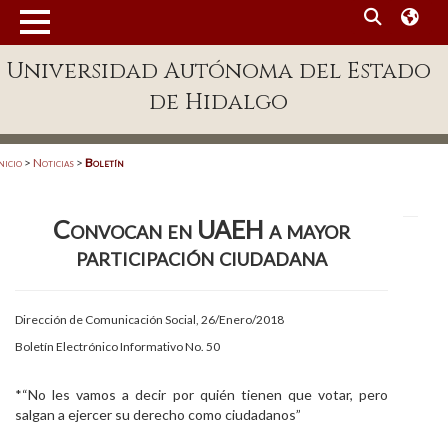
MENÚ
Universidad Autónoma del Estado
Enlaces
de Hidalgo
Dependencias A-Z
Directorio
nicio
>
Noticias
>
Boletín
Defensor Universitario
Convocan en UAEH a mayor
Patronato
participación ciudadana
Plataforma Garza
Publicaciones en línea
Dirección de Comunicación Social, 26/Enero/2018
Boletín Electrónico Informativo No. 50
Acreditación Internacional
Alumnado
*“No les vamos a decir por quién tienen que votar, pero
salgan a ejercer su derecho como ciudadanos”
Aspirantes