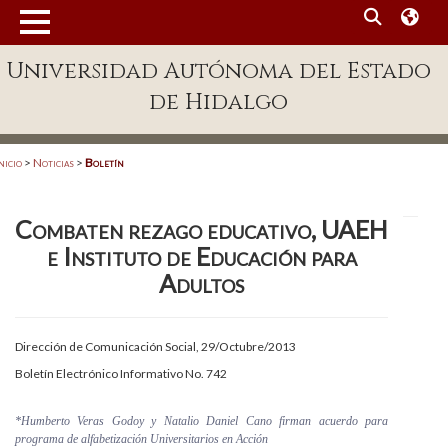
MENÚ
Universidad Autónoma del Estado
Enlaces
de Hidalgo
Dependencias A-Z
Directorio
nicio
>
Noticias
>
Boletín
Defensor Universitario
Combaten rezago educativo, UAEH
Patronato
e Instituto de Educación para
Plataforma Garza
Adultos
Publicaciones en línea
Dirección de Comunicación Social, 29/Octubre/2013
Acreditación Internacional
Boletín Electrónico Informativo No. 742
Alumnado
*Humberto Veras Godoy y Natalio Daniel Cano firman acuerdo para
Aspirantes
programa de alfabetización Universitarios en Acción