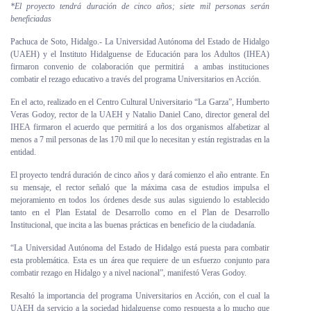
*El proyecto tendrá duración de cinco años; siete mil personas serán
Personal
beneficiadas
Pachuca de Soto, Hidalgo.- La Universidad Autónoma del Estado de Hidalgo
Alumni
(UAEH) y el Instituto Hidalguense de Educación para los Adultos (IHEA)
firmaron convenio de colaboración que permitirá a ambas instituciones
Visitantes
combatir el rezago educativo a través del programa Universitarios en Acción.
En el acto, realizado en el Centro Cultural Universitario “La Garza”, Humberto
Veras Godoy, rector de la UAEH y Natalio Daniel Cano, director general del
IHEA firmaron el acuerdo que permitirá a los dos organismos alfabetizar al
menos a 7 mil personas de las 170 mil que lo necesitan y están registradas en la
entidad.
El proyecto tendrá duración de cinco años y dará comienzo el año entrante. En
su mensaje, el rector señaló que la máxima casa de estudios impulsa el
mejoramiento en todos los órdenes desde sus aulas siguiendo lo establecido
tanto en el Plan Estatal de Desarrollo como en el Plan de Desarrollo
Institucional, que incita a las buenas prácticas en beneficio de la ciudadanía.
“La Universidad Autónoma del Estado de Hidalgo está puesta para combatir
esta problemática. Esta es un área que requiere de un esfuerzo conjunto para
combatir rezago en Hidalgo y a nivel nacional”, manifestó Veras Godoy.
Resaltó la importancia del programa Universitarios en Acción, con el cual la
UAEH da servicio a la sociedad hidalguense como respuesta a lo mucho que