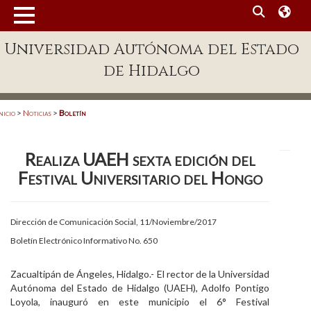
MENÚ
Universidad Autónoma del Estado
Enlaces
de Hidalgo
Dependencias A-Z
Directorio
nicio
>
Noticias
>
Boletín
Defensor Universitario
Realiza UAEH sexta edición del
Patronato
Festival Universitario del Hongo
Plataforma Garza
Publicaciones en línea
Dirección de Comunicación Social, 11/Noviembre/2017
Boletín Electrónico Informativo No. 650
Acreditación Internacional
Alumnado
Zacualtipán de Ángeles, Hidalgo.- El rector de la Universidad
Autónoma del Estado de Hidalgo (UAEH), Adolfo Pontigo
Aspirantes
Loyola, inauguró en este municipio el 6° Festival