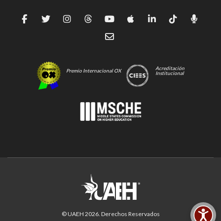
Acreditación
Premio Internacional OX
Institucional
© UAEH
2026
. Derechos Reservados