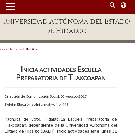
MENÚ
Universidad Autónoma del Estado
Enlaces
de Hidalgo
Dependencias A-Z
Directorio
nicio
>
Noticias
>
Boletín
Defensor Universitario
Inicia actividades Escuela
Patronato
Preparatoria de Tlaxcoapan
Plataforma Garza
Publicaciones en línea
Dirección de Comunicación Social, 03/Agosto/2017
Boletín Electrónico Informativo No. 443
Acreditación Internacional
Alumnado
Pachuca de Soto, Hidalgo.-La Escuela Preparatoria de
Tlaxcoapan, dependiente de la Universidad Autónoma del
Aspirantes
Estado de Hidalgo (UAEH), inició actividades este lunes 31