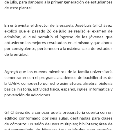
de julio, para dar paso a la primer generación de estudiantes
Personal
de este plantel.
Alumni
En entrevista, el director de la escuela, José Luis Gil Chávez,
Visitantes
explicó que el pasado 26 de julio se realizó el examen de
admisión, el cual permitió el ingreso de los jóvenes que
obtuvieron los mejores resultados en el mismo y que ahora,
por consiguiente, pertenecen a la máxima casa de estudios
de la entidad.
Agregó que los nuevos miembros de la familia universitaria
comenzaran con el programa académico de bachilleratos de
la UAEH, compuesto por ocho asignaturas: algebra, biología
básica, historia, actividad física, español, inglés, informática y
prevención de adicciones.
Gil Chávez dio a conocer que la preparatoria cuenta con un
edificio conformado por seis aulas, destinadas para clases
de cómputo; un salón de usos múltiples; biblioteca; área de
autoaprendizaje de idiomas; tres cubículos para tutorías,