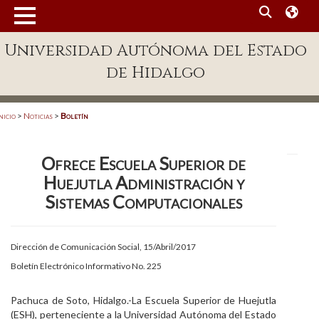
MENÚ
Universidad Autónoma del Estado
Enlaces
de Hidalgo
Dependencias A-Z
Directorio
nicio
>
Noticias
>
Boletín
Defensor Universitario
Ofrece Escuela Superior de
Patronato
Huejutla Administración y
Plataforma Garza
Sistemas Computacionales
Publicaciones en línea
Dirección de Comunicación Social, 15/Abril/2017
Acreditación Internacional
Boletín Electrónico Informativo No. 225
Alumnado
Pachuca de Soto, Hidalgo.-La Escuela Superior de Huejutla
Aspirantes
(ESH), perteneciente a la Universidad Autónoma del Estado