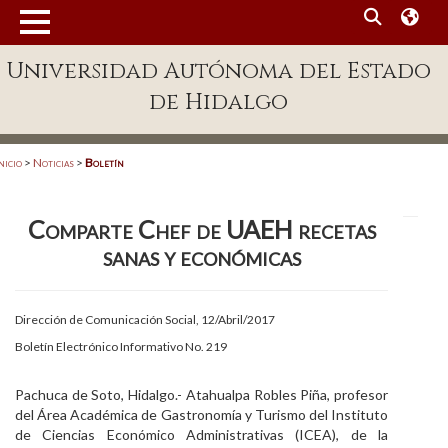
MENÚ
Universidad Autónoma del Estado
Enlaces
de Hidalgo
Dependencias A-Z
Directorio
nicio
>
Noticias
>
Boletín
Defensor Universitario
Comparte Chef de UAEH recetas
Patronato
sanas y económicas
Plataforma Garza
Publicaciones en línea
Dirección de Comunicación Social, 12/Abril/2017
Boletín Electrónico Informativo No. 219
Acreditación Internacional
Alumnado
Pachuca de Soto, Hidalgo.- Atahualpa Robles Piña, profesor
del Área Académica de Gastronomía y Turismo del Instituto
Aspirantes
de Ciencias Económico Administrativas (ICEA), de la