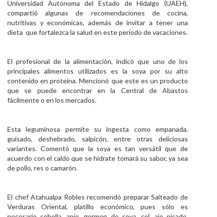
Universidad Autónoma del Estado de Hidalgo (UAEH),
Personal
compartió algunas de recomendaciones de cocina,
nutritivas y económicas, además de invitar a tener una
Alumni
dieta que fortalezca la salud en este periodo de vacaciones.
Visitantes
El profesional de la alimentación, indicó que uno de los
principales alimentos utilizados es la soya por su alto
contenido en proteína. Mencionó que este es un producto
que se puede encontrar en la Central de Abastos
fácilmente o en los mercados.
Esta leguminosa permite su ingesta como empanada,
guisado, deshebrado, salpicón, entre otras deliciosas
variantes. Comentó que la soya es tan versátil que de
acuerdo con el caldo que se hidrate tomará su sabor, ya sea
de pollo, res o camarón.
El chef Atahualpa Robles recomendó preparar Salteado de
Verduras Oriental, platillo económico, pues sólo es
necesario cebolla, apio, germen de soya, col, ajo picado,