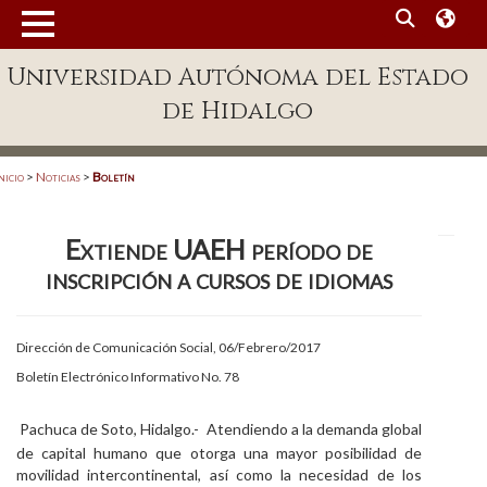
MENÚ
Universidad Autónoma del Estado
Enlaces
de Hidalgo
Dependencias A-Z
Directorio
nicio
>
Noticias
>
Boletín
Defensor Universitario
Extiende UAEH período de
Patronato
inscripción a cursos de idiomas
Plataforma Garza
Publicaciones en línea
Dirección de Comunicación Social, 06/Febrero/2017
Boletín Electrónico Informativo No. 78
Acreditación Internacional
Alumnado
Pachuca de Soto, Hidalgo.- Atendiendo a la demanda global
de capital humano que otorga una mayor posibilidad de
Aspirantes
movilidad intercontinental, así como la necesidad de los