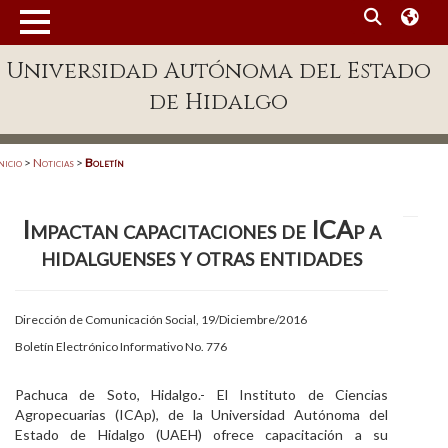
MENÚ
Universidad Autónoma del Estado
Enlaces
de Hidalgo
Dependencias A-Z
Directorio
nicio
>
Noticias
>
Boletín
Defensor Universitario
Impactan capacitaciones de ICAp a
Patronato
hidalguenses y otras entidades
Plataforma Garza
Publicaciones en línea
Dirección de Comunicación Social, 19/Diciembre/2016
Boletín Electrónico Informativo No. 776
Acreditación Internacional
Alumnado
Pachuca de Soto, Hidalgo.- El Instituto de Ciencias
Agropecuarias (ICAp), de la Universidad Autónoma del
Aspirantes
Estado de Hidalgo (UAEH) ofrece capacitación a su