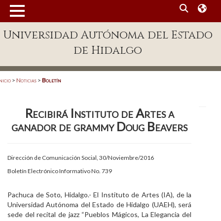
MENÚ
Universidad Autónoma del Estado
Enlaces
de Hidalgo
Dependencias A-Z
Directorio
nicio
>
Noticias
>
Boletín
Defensor Universitario
Recibirá Instituto de Artes a
Patronato
ganador de grammy Doug Beavers
Plataforma Garza
Publicaciones en línea
Dirección de Comunicación Social, 30/Noviembre/2016
Boletín Electrónico Informativo No. 739
Acreditación Internacional
Alumnado
Pachuca de Soto, Hidalgo.- El Instituto de Artes (IA), de la
Universidad Autónoma del Estado de Hidalgo (UAEH), será
Aspirantes
sede del recital de jazz “Pueblos Mágicos, La Elegancia del