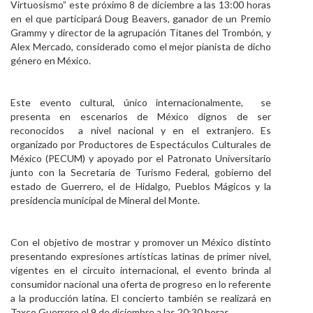
Virtuosismo” este próximo 8 de diciembre a las 13:00 horas
Personal
en el que participará Doug Beavers, ganador de un Premio
Grammy y director de la agrupación Titanes del Trombón, y
Alumni
Alex Mercado, considerado como el mejor pianista de dicho
género en México.
Visitantes
Este evento cultural, único internacionalmente, se
presenta en escenarios de México dignos de ser
reconocidos a nivel nacional y en el extranjero. Es
organizado por Productores de Espectáculos Culturales de
México (PECUM) y apoyado por el Patronato Universitario
junto con la Secretaría de Turismo Federal, gobierno del
estado de Guerrero, el de Hidalgo, Pueblos Mágicos y la
presidencia municipal de Mineral del Monte.
Con el objetivo de mostrar y promover un México distinto
presentando expresiones artísticas latinas de primer nivel,
vigentes en el circuito internacional, el evento brinda al
consumidor nacional una oferta de progreso en lo referente
a la producción latina. El concierto también se realizará en
Taxco Guerrero el 9 de diciembre a las 20:30 horas.