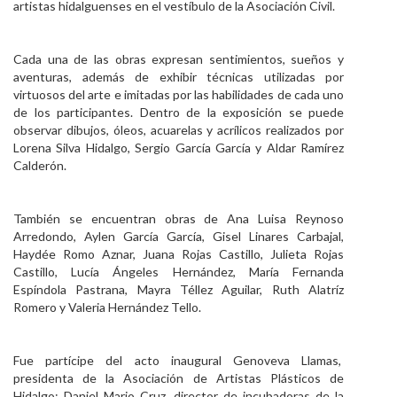
artistas hidalguenses en el vestíbulo de la Asociación Civil.
Personal
Alumni
Cada una de las obras expresan sentimientos, sueños y
aventuras, además de exhibir técnicas utilizadas por
Visitantes
virtuosos del arte e imitadas por las habilidades de cada uno
de los participantes. Dentro de la exposición se puede
observar dibujos, óleos, acuarelas y acrílicos realizados por
Lorena Silva Hidalgo, Sergio García García y Aldar Ramírez
Calderón.
También se encuentran obras de Ana Luisa Reynoso
Arredondo, Aylen García García, Gisel Linares Carbajal,
Haydée Romo Aznar, Juana Rojas Castillo, Julieta Rojas
Castillo, Lucía Ángeles Hernández, María Fernanda
Espíndola Pastrana, Mayra Téllez Aguilar, Ruth Alatríz
Romero y Valeria Hernández Tello.
Fue partícipe del acto inaugural Genoveva Llamas,
presidenta de la Asociación de Artistas Plásticos de
Hidalgo; Daniel Mario Cruz, director de incubadoras de la