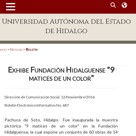
MENÚ
Universidad Autónoma del Estado
Enlaces
de Hidalgo
Dependencias A-Z
Directorio
nicio
>
Noticias
>
Boletín
Defensor Universitario
Exhibe Fundación Hidalguense "9
Patronato
matices de un color"
Plataforma Garza
Publicaciones en línea
Dirección de Comunicación Social, 12/Noviembre/2016
Boletín Electrónico Informativo No. 687
Acreditación Internacional
Alumnado
Pachuca de Soto, Hidalgo.- Fue inaugurada la muestra
pictórica "9 matices de un color" en la Fundación
Aspirantes
Hidalguense, la cual expone un conjunto de 60 obras de 14