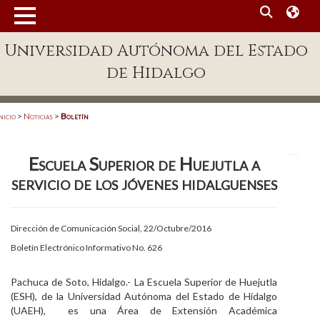
MENÚ
Universidad Autónoma del Estado
Enlaces
de Hidalgo
Dependencias A-Z
Directorio
nicio
>
Noticias
>
Boletín
Defensor Universitario
Escuela Superior de Huejutla a
Patronato
servicio de los jóvenes hidalguenses
Plataforma Garza
Publicaciones en línea
Dirección de Comunicación Social, 22/Octubre/2016
Boletín Electrónico Informativo No. 626
Acreditación Internacional
Alumnado
Pachuca de Soto, Hidalgo.- La Escuela Superior de Huejutla
(ESH), de la Universidad Autónoma del Estado de Hidalgo
Aspirantes
(UAEH), es una Área de Extensión Académica