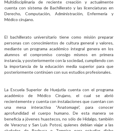
Multidisciplinaria de reciente creación y actualmente
Personal
cuenta con sistema de Bachillerato y las licenciaturas en
Derecho, Computación, Administración, Enfermería y
Alumni
Médico cirujano.
Visitantes
El bachillerato universitario tiene como misión preparar
personas con conocimientos de cultura general y valores,
mediante un programa académico integral genera en los
alumnos el compromiso consigo mismos en primera
instancia, y posteriormente con la sociedad, cumpliendo con
la importancia de la educación media superior para que
posteriormente continúen con sus estudios profesionales.
La Escuela Superior de Huejutla cuenta con el programa
académico de Médico Cirujano, el cual se abrió
recientemente y cuenta con instalaciones que cuentan con
una mesa interactiva “Anatomage”, para conocer
aprofundidad el cuerpo humano. De esta manera se
beneficia a jóvenes huastecos, no sólo de Hidalgo, también
de Veracruz y San Luis Potosí, quienes debían viajar a las
ciudades de Pachuca o Tampico para estudiar dicho