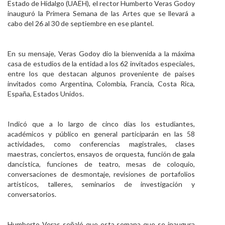
Estado de Hidalgo (UAEH), el rector Humberto Veras Godoy
Personal
inauguró la Primera Semana de las Artes que se llevará a
cabo del 26 al 30 de septiembre en ese plantel.
Alumni
Visitantes
En su mensaje, Veras Godoy dio la bienvenida a la máxima
casa de estudios de la entidad a los 62 invitados especiales,
entre los que destacan algunos proveniente de países
invitados como Argentina, Colombia, Francia, Costa Rica,
España, Estados Unidos.
Indicó que a lo largo de cinco días los estudiantes,
académicos y público en general participarán en las 58
actividades, como conferencias magistrales, clases
maestras, conciertos, ensayos de orquesta, función de gala
dancística, funciones de teatro, mesas de coloquio,
conversaciones de desmontaje, revisiones de portafolios
artísticos, talleres, seminarios de investigación y
conversatorios.
Humberto Veras señaló que esta semana que se inaugura