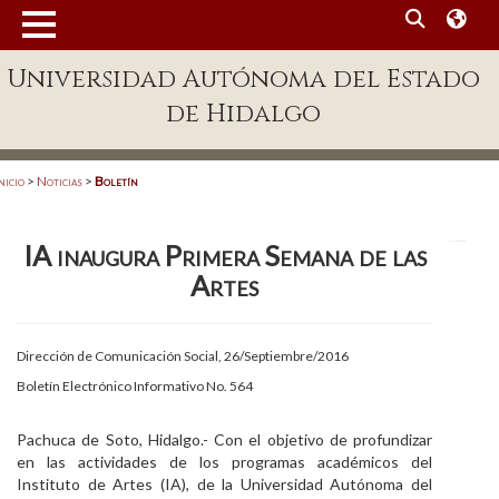
MENÚ
Universidad Autónoma del Estado
Enlaces
de Hidalgo
Dependencias A-Z
Directorio
nicio
>
Noticias
>
Boletín
Defensor Universitario
IA inaugura Primera Semana de las
Patronato
Artes
Plataforma Garza
Publicaciones en línea
Dirección de Comunicación Social, 26/Septiembre/2016
Boletín Electrónico Informativo No. 564
Acreditación Internacional
Alumnado
Pachuca de Soto, Hidalgo.- Con el objetivo de profundizar
en las actividades de los programas académicos del
Aspirantes
Instituto de Artes (IA), de la Universidad Autónoma del