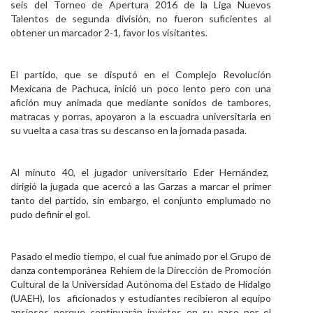
seis del Torneo de Apertura 2016 de la Liga Nuevos
Personal
Talentos de segunda división, no fueron suficientes al
obtener un marcador 2-1, favor los visitantes.
Alumni
Visitantes
El partido, que se disputó en el Complejo Revolución
Mexicana de Pachuca, inició un poco lento pero con una
afición muy animada que mediante sonidos de tambores,
matracas y porras, apoyaron a la escuadra universitaria en
su vuelta a casa tras su descanso en la jornada pasada.
Al minuto 40, el jugador universitario Eder Hernández,
dirigió la jugada que acercó a las Garzas a marcar el primer
tanto del partido, sin embargo, el conjunto emplumado no
pudo definir el gol.
Pasado el medio tiempo, el cual fue animado por el Grupo de
danza contemporánea Rehiem de la Dirección de Promoción
Cultural de la Universidad Autónoma del Estado de Hidalgo
(UAEH), los aficionados y estudiantes recibieron al equipo
ansiosos porque continuarán invictos en su paso por el