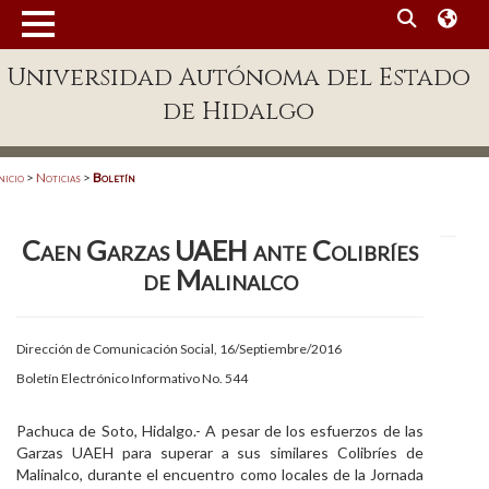
MENÚ
Universidad Autónoma del Estado
Enlaces
de Hidalgo
Dependencias A-Z
Directorio
nicio
>
Noticias
>
Boletín
Defensor Universitario
Caen Garzas UAEH ante Colibríes
Patronato
de Malinalco
Plataforma Garza
Publicaciones en línea
Dirección de Comunicación Social, 16/Septiembre/2016
Boletín Electrónico Informativo No. 544
Acreditación Internacional
Alumnado
Pachuca de Soto, Hidalgo.- A pesar de los esfuerzos de las
Garzas UAEH para superar a sus similares Colibríes de
Aspirantes
Malinalco, durante el encuentro como locales de la Jornada