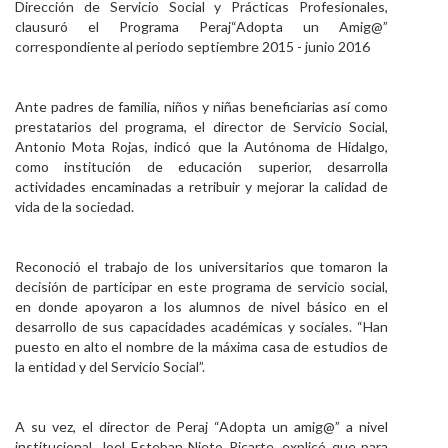
Dirección de Servicio Social y Prácticas Profesionales,
Personal
clausuró el Programa Peraj“Adopta un Amig@”
correspondiente al periodo septiembre 2015 - junio 2016
Alumni
Visitantes
Ante padres de familia, niños y niñas beneficiarias así como
prestatarios del programa, el director de Servicio Social,
Antonio Mota Rojas, indicó que la Autónoma de Hidalgo,
como institución de educación superior, desarrolla
actividades encaminadas a retribuir y mejorar la calidad de
vida de la sociedad.
Reconoció el trabajo de los universitarios que tomaron la
decisión de participar en este programa de servicio social,
en donde apoyaron a los alumnos de nivel básico en el
desarrollo de sus capacidades académicas y sociales. “Han
puesto en alto el nombre de la máxima casa de estudios de
la entidad y del Servicio Social”.
A su vez, el director de Peraj “Adopta un amig@” a nivel
institucional, Joel Esteban Nieto Ricarte, explicó que para