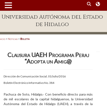
MENÚ
Universidad Autónoma del Estado
Enlaces
de Hidalgo
Dependencias A-Z
Directorio
nicio
>
Noticias
>
Boletín
Defensor Universitario
Clausura UAEH Programa Peraj
Patronato
“Adopta un Amig@
Plataforma Garza
Publicaciones en línea
Dirección de Comunicación Social, 01/Julio/2016
Boletín Electrónico Informativo No. 384
Acreditación Internacional
Alumnado
Pachuca de Soto, Hidalgo.- Con beneficio directo para más
de mil escolares de la capital hidalguense, la Universidad
Aspirantes
Autónoma del Estado de Hidalgo (UAEH), a través de la