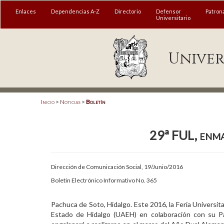
MENÚ
Enlaces
Dependencias A-Z
Directorio
Defensor
Patron
Universitario
Enlaces
Univer
Dependencias A-Z
Directorio
Defensor Universitario
Inicio
>
Noticias
>
Boletín
Patronato
29ª FUL, enm
Plataforma Garza
Publicaciones en línea
Dirección de Comunicación Social, 19/Junio/2016
Acreditación Internacional
Boletín Electrónico Informativo No. 365
Alumnado
Pachuca de Soto, Hidalgo. Este 2016, la Feria Universit
Estado de Hidalgo (UAEH) en colaboración con su Pat
Aspirantes