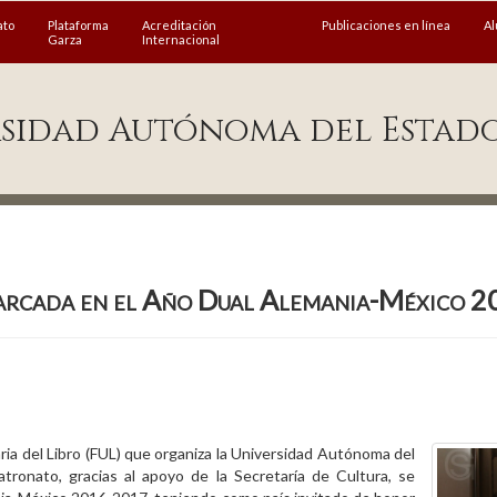
ato
Plataforma
Acreditación
Publicaciones en línea
A
Garza
Internacional
sidad Autónoma del Estad
arcada en el Año Dual Alemania-México 
aria del Libro (FUL) que organiza la Universidad Autónoma del
ronato, gracias al apoyo de la Secretaría de Cultura, se