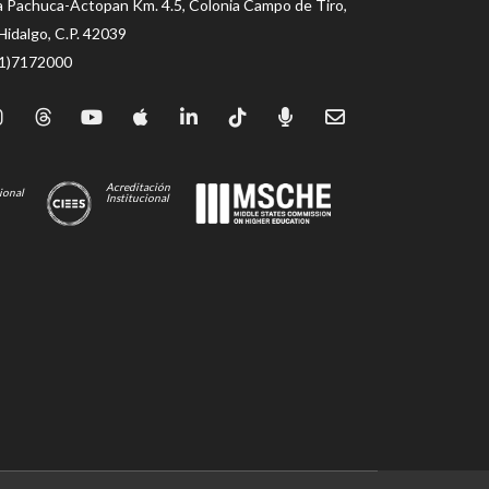
a Pachuca-Actopan Km. 4.5, Colonia Campo de Tiro,
Hidalgo, C.P. 42039
71)7172000
Acreditación
ional
Institucional