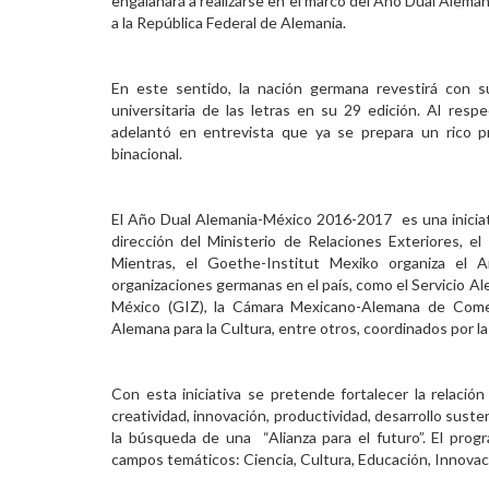
engalanará a realizarse en el marco del Año Dual
Aleman
a la República Federal de Alemania.
Personal
Alumni
En este sentido, la nación germana revestirá con su 
universitaria de las letras en su 29 edición.
Al respe
Visitantes
adelantó en entrevista que ya se prepara un rico 
binacional.
El
Año Dual
Alemania-México 2016-2017 es una iniciati
dirección del Ministerio de Relaciones Exteriores, e
Mientras, el Goethe-Institut Mexiko organiza el 
organizaciones germanas en el país, como el Servicio 
México (GIZ), la Cámara Mexicano-Alemana de Comer
Alemana para la Cultura, entre otros, coordinados por 
Con esta iniciativa se pretende fortalecer la relació
creatividad, innovación, productividad, desarrollo sust
la búsqueda de una “Alianza para el futuro”. El pro
campos temáticos: Ciencia, Cultura, Educación, Innovaci