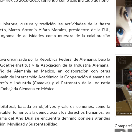
ia-México 2016-2017, teniendo como país invitado de honor
historia, cultura y tradición las actividades de la fiesta
cto, Marco Antonio Alfaro Morales, presidente de la FUL,
programa de actividades como muestra de la colaboración
va organizada por la República Federal de Alemania, bajo la
l Goethe-Institut y la Asociación de la Industria Alemana.
Año de Alemania en México, en colaboración con otras
Alemán de Intercambio Académico, la Cooperación Alemana en
cio e Industria (Camexa) y el Patronato de la Industria
la Embajada Alemana en México.
n bilateral, basada en objetivos y valores comunes, como la
entable, fomento a la democracia y los derechos humanos., en
grama del Año Dual se encuentra definido por seis grandes
ón, Movilidad y Sustentabilidad.
Comparti