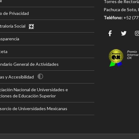
l
Torres de Rectorí
Pachuca de Soto, 
o de Privacidad
Teléfono:
+52 (7
raloría Social
nsparencia
ceta
Premio
Internac
OX
ndario General de Actividades
s y Accesibilidad
iación Nacional de Universidades e
ciones de Educación Superior
sorcio de Universidades Mexicanas