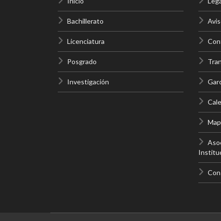
Inicio
Lega
Bachillerato
Avis
Licenciatura
Cont
Posgrado
Tra
Investigación
Gar
Cale
Mapa
Asoc
Institu
Con