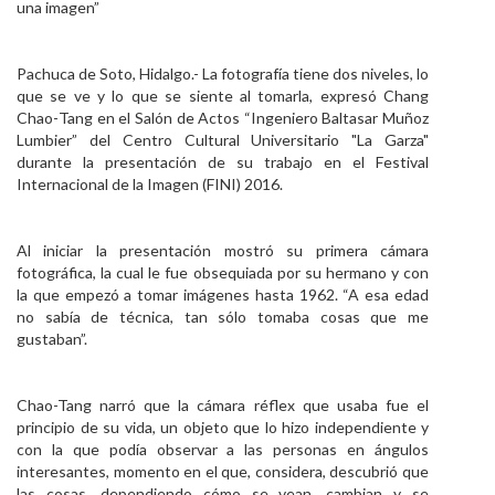
una imagen”
Personal
Alumni
Pachuca de Soto, Hidalgo.- La fotografía tiene dos niveles, lo
que se ve y lo que se siente al tomarla, expresó Chang
Visitantes
Chao
-
Tang en el
S
alón de
A
ctos “Ingeniero Baltasar Muñoz
Lumbier” del Centro Cultural Universitario "La Garza"
durante la presentación de su trabajo en el Festival
Internacional de la Imagen
(FINI)
2016.
Al
iniciar la presentación mostró su primera cámara
fotográfica, la cual le fue obsequiada por su hermano y con
la que empezó a tomar imágenes hasta 1962. “A esa edad
no sabía de técnica, tan sólo tomaba cosas que me
gustaban”.
Chao-Tang narró que la cámara réflex que usaba fue el
principio de su vida, un objeto que lo hizo independiente y
con la que podía observar a las personas en ángulos
interesantes, momento en el que, considera, descubrió que
las cosas, dependiendo cómo se vean, cambian y se