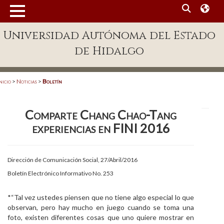
MENÚ
Universidad Autónoma del Estado
Enlaces
de Hidalgo
Dependencias A-Z
Directorio
nicio
>
Noticias
>
Boletín
Defensor Universitario
Comparte Chang Chao-Tang
Patronato
experiencias en FINI 2016
Plataforma Garza
Publicaciones en línea
Dirección de Comunicación Social, 27/Abril/2016
Boletín Electrónico Informativo No. 253
Acreditación Internacional
Alumnado
*“Tal vez ustedes piensen que no tiene algo especial lo que
observan, pero hay mucho en juego cuando se toma una
Aspirantes
foto, existen diferentes cosas que uno quiere mostrar en