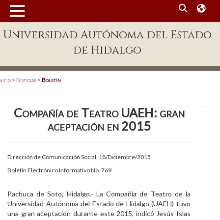
MENÚ
Universidad Autónoma del Estado
Enlaces
de Hidalgo
Dependencias A-Z
Directorio
nicio
>
Noticias
>
Boletín
Defensor Universitario
Compañía de Teatro UAEH: gran
Patronato
aceptación en 2015
Plataforma Garza
Publicaciones en línea
Dirección de Comunicación Social, 18/Diciembre/2015
Boletín Electrónico Informativo No. 769
Acreditación Internacional
Alumnado
Pachuca de Soto, Hidalgo.- La Compañía de Teatro de la
Universidad Autónoma del Estado de Hidalgo (UAEH) tuvo
Aspirantes
una gran aceptación durante este 2015, indicó Jesús Islas