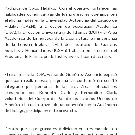
Personal
Pachuca de Soto, Hidalgo.- Con el objetivo fortalecer las
habilidades comunicativas de los profesores que imparten
Alumni
el idioma inglés en la Universidad Autónoma del Estado de
Hidalgo (UAEH), la Dirección de Superación Académica
Visitantes
(DiSA), la Dirección Universitaria de Idiomas (DUI) y el Área
Académica de Lingüística de la Licenciatura en Enseñanza
de la Lengua Inglesa (LELI) del Instituto de Ciencias
Sociales y Humanidades (ICSHu) trabajan en el diseño del
Programa de Formación de Inglés nivel C1 para docentes.
El director de la DiSA, Fernando Gutiérrez Ascencio explicó
que para realizar este programa se conformó un comité
integrado por personal de las tres áreas, el cual es
asesorado por Kenneth Clark y Bernardine Clark,
voluntarios del Cuerpo de Paz de los Estados Unidos de
América, el cual a través de un convenio con la Autónoma
de Hidalgo, participa en este proyecto.
Detalló que el programa está dividido en tres módulos en
temas como: Language & culture; Language& power and