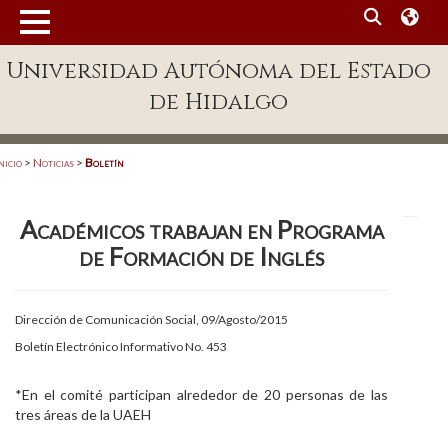
MENÚ
Universidad Autónoma del Estado
Enlaces
de Hidalgo
Dependencias A-Z
Directorio
nicio
>
Noticias
>
Boletín
Defensor Universitario
Académicos trabajan en Programa
Patronato
de Formación de Inglés
Plataforma Garza
Publicaciones en línea
Dirección de Comunicación Social, 09/Agosto/2015
Boletín Electrónico Informativo No. 453
Acreditación Internacional
Alumnado
*En el comité participan alrededor de 20 personas de las
tres áreas de la UAEH
Aspirantes