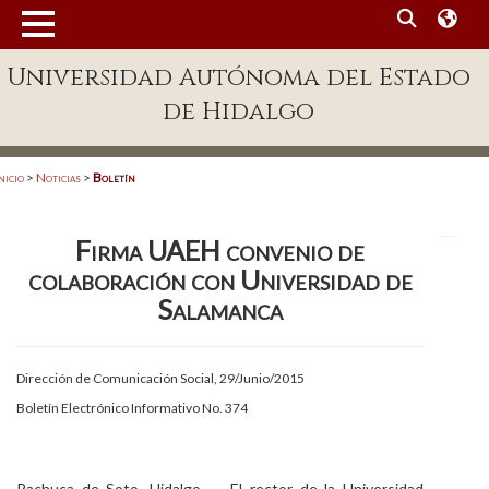
MENÚ
Universidad Autónoma del Estado
Enlaces
de Hidalgo
Dependencias A-Z
Directorio
nicio
>
Noticias
>
Boletín
Defensor Universitario
Firma UAEH convenio de
Patronato
colaboración con Universidad de
Plataforma Garza
Salamanca
Publicaciones en línea
Dirección de Comunicación Social, 29/Junio/2015
Acreditación Internacional
Boletín Electrónico Informativo No. 374
Alumnado
Aspirantes
Pachuca de Soto, Hidalgo.- El rector de la Universidad