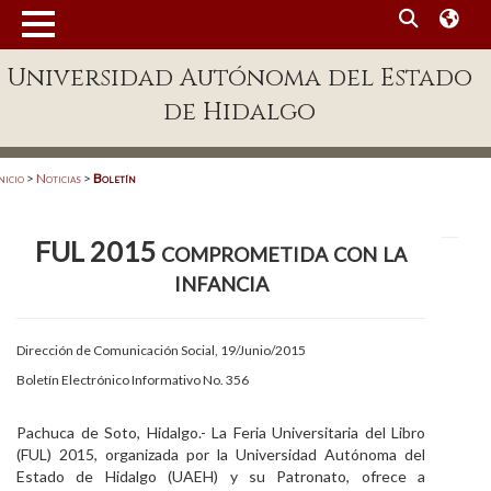
MENÚ
Universidad Autónoma del Estado
Enlaces
de Hidalgo
Dependencias A-Z
Directorio
nicio
>
Noticias
>
Boletín
Defensor Universitario
FUL 2015 comprometida con la
Patronato
infancia
Plataforma Garza
Publicaciones en línea
Dirección de Comunicación Social, 19/Junio/2015
Boletín Electrónico Informativo No. 356
Acreditación Internacional
Alumnado
Pachuca de Soto, Hidalgo.- La Feria Universitaria del Libro
(FUL) 2015, organizada por la Universidad Autónoma del
Aspirantes
Estado de Hidalgo (UAEH) y su Patronato, ofrece a