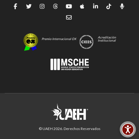
Acreditación
Premio Internacional OX
Institucional
© UAEH
2026
. Derechos Reservados