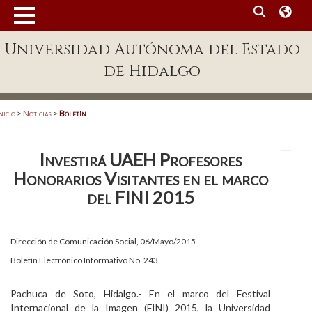
MENÚ
Universidad Autónoma del Estado
Enlaces
de Hidalgo
Dependencias A-Z
Directorio
nicio
>
Noticias
>
Boletín
Defensor Universitario
Investirá UAEH Profesores
Patronato
Honorarios Visitantes en el marco
Plataforma Garza
del FINI 2015
Publicaciones en línea
Dirección de Comunicación Social, 06/Mayo/2015
Acreditación Internacional
Boletín Electrónico Informativo No. 243
Alumnado
Pachuca de Soto, Hidalgo.- En el marco del Festival
Aspirantes
Internacional de la Imagen (FINI) 2015, la Universidad