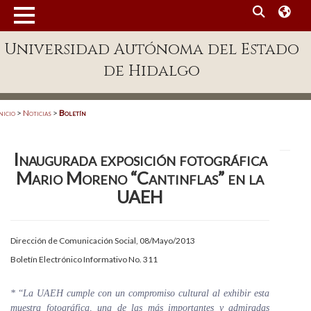
MENÚ
Universidad Autónoma del Estado
Enlaces
de Hidalgo
Dependencias A-Z
Directorio
nicio
>
Noticias
>
Boletín
Defensor Universitario
Inaugurada exposición fotográfica
Patronato
Mario Moreno “Cantinflas” en la
Plataforma Garza
UAEH
Publicaciones en línea
Dirección de Comunicación Social, 08/Mayo/2013
Acreditación Internacional
Boletín Electrónico Informativo No. 311
Alumnado
*
“
La UAEH cumple con un compromiso cultural al exhibir esta
Aspirantes
muestra fotográfica, una de las más importantes y admiradas