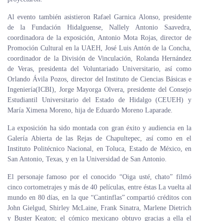
Al evento también asistieron Rafael Garnica Alonso, presidente
de la Fundación Hidalguense, Nallely Antonio Saavedra,
coordinadora de la exposición, Antonio Mota Rojas, director de
Promoción Cultural en la UAEH, José Luis Antón de la Concha,
coordinador de la División de Vinculación, Rolanda Hernández
de Veras, presidenta del Voluntariado Universitario, así como
Orlando Ávila Pozos, director del Instituto de Ciencias Básicas e
Ingeniería(ICBI), Jorge Mayorga Olvera, presidente del Consejo
Estudiantil Universitario del Estado de Hidalgo (CEUEH) y
María Ximena Moreno, hija de Eduardo Moreno Laparade.
La exposición ha sido montada con gran éxito y audiencia en la
Galería Abierta de las Rejas de Chapultepec, así como en el
Instituto Politécnico Nacional, en Toluca, Estado de México, en
San Antonio, Texas, y en la Universidad de San Antonio.
El personaje famoso por el conocido “Oiga usté, chato” filmó
cinco cortometrajes y más de 40 películas, entre éstas La vuelta al
mundo en 80 días, en la que “Cantinflas” compartió créditos con
John Gielgud, Shirley McLaine, Frank Sinatra, Marlene Dietrich
y Buster Keaton; el cómico mexicano obtuvo gracias a ella el