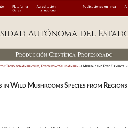
ato
Plataforma
Acreditación
Publicaciones en línea
A
Garza
Internacional
sidad Autónoma del Estad
Producción Científica Profesorado
cto y Tecnología Ambientales, Toxicología y Salud Ambien...
>
Minerals and Toxic Elements in.
 in Wild Mushrooms Species from Regions 