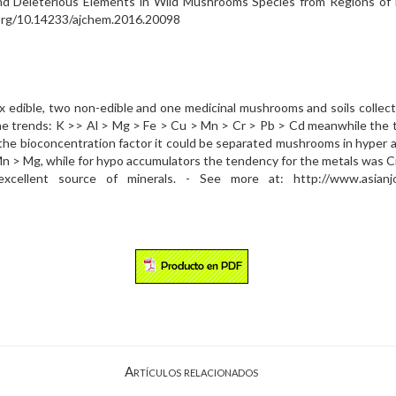
 and Deleterious Elements in Wild Mushrooms Species from Regions of 
i.org/10.14233/ajchem.2016.20098
edible, two non-edible and one medicinal mushrooms and soils collecte
e trends: K >> Al > Mg > Fe > Cu > Mn > Cr > Pb > Cd meanwhile the te
 the bioconcentration factor it could be separated mushrooms in hyper
n > Mg, while for hypo accumulators the tendency for the metals was C
llent source of minerals. - See more at: http://www.asianjournal
Artículos relacionados