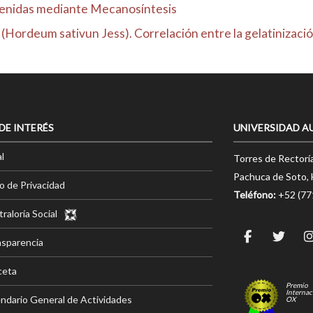
btenidas mediante Mecanosíntesis
(Hordeum sativun Jess). Correlación entre la gelatinización
 DE INTERÉS
UNIVERSIDAD A
l
Torres de Rectorí
Pachuca de Soto, 
o de Privacidad
Teléfono:
+52 (7
raloría Social
nsparencia
ceta
Premio
Internac
ndario General de Actividades
OX