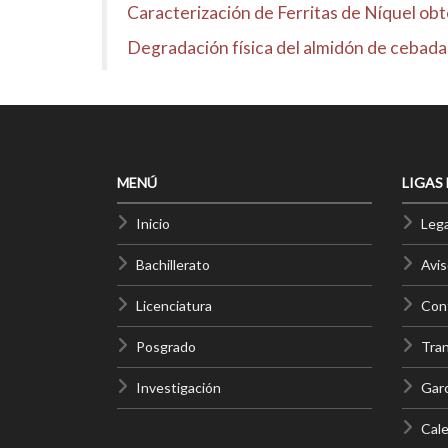
Caracterización de Ferritas de Níquel o
Degradación física del almidón de cebada 
MENÚ
LIGAS
Inicio
Lega
Bachillerato
Avis
Licenciatura
Cont
Posgrado
Tra
Investigación
Gar
Cale