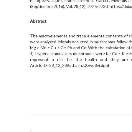
E. López-Vázquez, Francisco Prieto García*. Minerals
(Septiembre 2016), Vol. 28(12): 2725-2730, https://do
Abstract
The macroelements and trace elements contents of six 
were analyzed. Metals occurred in mushrooms follow th
Mg > Mn = Cu > Cr; Pb and Cd. With the calculation of
1). Hyper accumulators mushrooms were for Cu > K > M
represent a risk for the health and they are exce
ArticleID=28_12_28#sthash.k2zwd8vi.dpuf