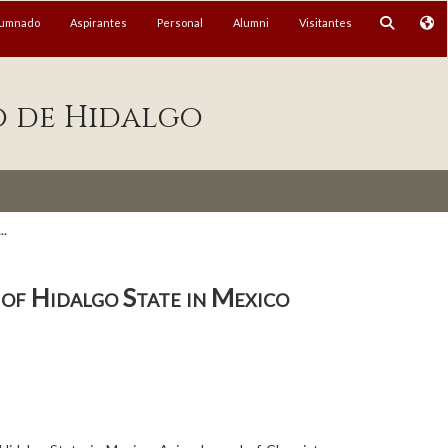
lumnado
Aspirantes
Personal
Alumni
Visitantes
o de Hidalgo
..
of Hidalgo State in Mexico