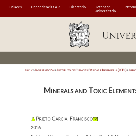
Enlaces
Dependencias A-Z
Directorio
Defensor
Patron
Universitario
Univer
Inicio
>
Investigación
>
Instituto de Ciencias Básicas e Ingeniería (ICBI)
>
Impa
Minerals and Toxic Elements
Prieto García, Francisco
2016