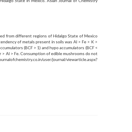
Hidalgo State in Mexico. Asian Journal of Chemistry
d from different regions of Hidalgo State of Mexico
ndency of metals present in soils was Al > Fe > K >
 accumulators (BCF > 1) and hypo accumulators (BCF <
r > Al > Fe. Consumption of edible mushrooms do not
ofchemistry.co.in/user/journal/viewarticle.aspx?