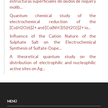
estructuras superficiales de óxidos de níquel y
molib...
Quantum chemical study of the
electrochemical reduction of the
[Co(H2O)6]2+ and [Co(NH3)5(H2O)]2+ io...
Influence of the Cation Nature of the
Sulphate Salt on the Electrochemical
Synthesis of Sulfate-Dope...
A theoretical quantum study on the
distribution of electrophilic and nucleophilic
active sites on Ag...
MENÚ