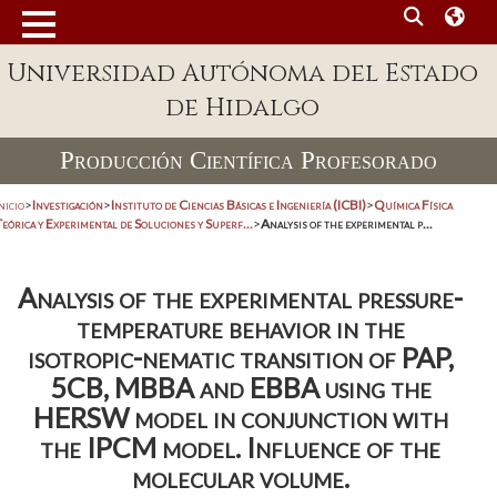
Universidad Autónoma del Estado
de Hidalgo
Producción Científica Profesorado
nicio
>
Investigación
>
Instituto de Ciencias Básicas e Ingeniería (ICBI)
>
Química Física
eórica y Experimental de Soluciones y Superf...
>
Analysis of the experimental p...
Analysis of the experimental pressure-
temperature behavior in the
isotropic-nematic transition of PAP,
5CB, MBBA and EBBA using the
HERSW model in conjunction with
the IPCM model. Influence of the
molecular volume.