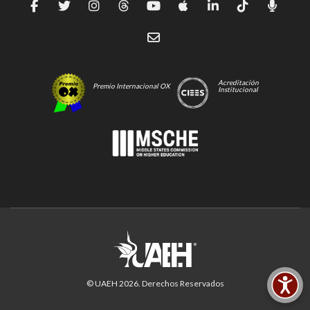
Acreditación
Premio Internacional OX
Institucional
© UAEH
2026
. Derechos Reservados