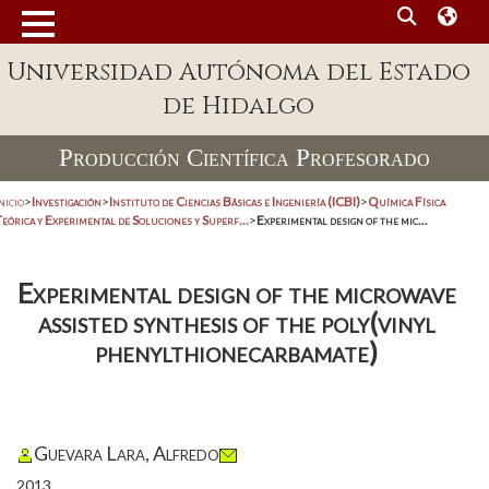
Universidad Autónoma del Estado
de Hidalgo
Producción Científica Profesorado
nicio
>
Investigación
>
Instituto de Ciencias Básicas e Ingeniería (ICBI)
>
Química Física
eórica y Experimental de Soluciones y Superf...
>
Experimental design of the mic...
Experimental design of the microwave
assisted synthesis of the poly(vinyl
phenylthionecarbamate)
Guevara Lara, Alfredo
2013