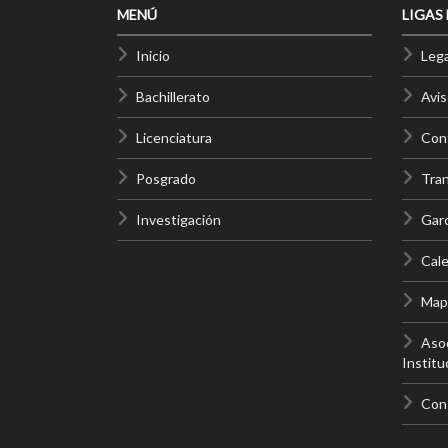
MENÚ
LIGAS
Inicio
Lega
Bachillerato
Avis
Licenciatura
Cont
Posgrado
Tra
Investigación
Gar
Cale
Mapa
Asoc
Institu
Con