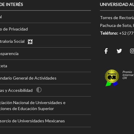
 DE INTERÉS
UNIVERSIDAD A
l
Torres de Rectorí
Pachuca de Soto, 
o de Privacidad
Teléfono:
+52 (7
raloría Social
nsparencia
ceta
Premio
Internac
ndario General de Actividades
OX
s y Accesibilidad
iación Nacional de Universidades e
ciones de Educación Superior
sorcio de Universidades Mexicanas