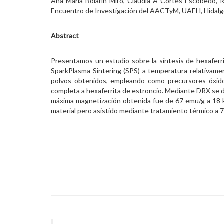
Ana María Bolarín-Miró, Claudia A Cortés-Escobedo, Ra
Encuentro de Investigación del AACTyM, UAEH, Hidalg
Abstract
Presentamos un estudio sobre la síntesis de hexaferr
SparkPlasma Sintering (SPS) a temperatura relativamen
polvos obtenidos, empleando como precursores óxidos
completa a hexaferrita de estroncio. Mediante DRX se d
máxima magnetización obtenida fue de 67 emu/g a 18 k
material pero asistido mediante tratamiento térmico a 70