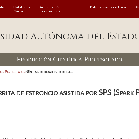
ato
Plataforma
Acreditación
Publicaciones en línea
A
Garza
Internacional
sidad Autónoma del Estad
Producción Científica Profesorado
dos Particulados
>
Síntesis de hexaferrita de est...
rrita de estroncio asistida por SPS (Spark 