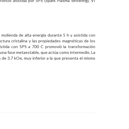
roncio asistida por SPS (Spark Plasma Sintering), VI
molienda de alta energía durante 5 h y asistida con
ctura cristalina y las propiedades magnéticas de los
istida con SPS a 700 C promovió la transformación
e una fase metaestable, que actúa como intermedio. La
de 3.7 kOe, muy inferior a la que presenta el mismo