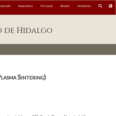
lumnado
Aspirantes
Personal
Alumni
Visitantes
o de Hidalgo
Plasma Sintering)