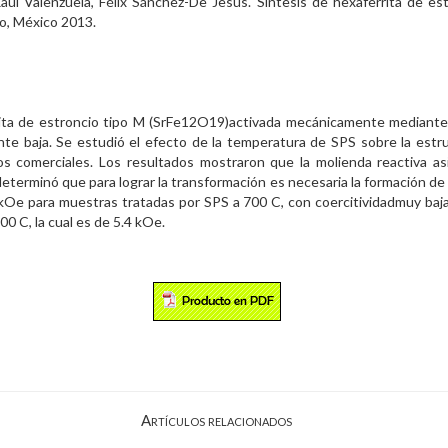
úl Valenzuela, Félix Sánchez-De Jesús. Síntesis de hexaferrita de est
o, México 2013.
ita de estroncio tipo M (SrFe12O19)activada mecánicamente mediante 
te baja. Se estudió el efecto de la temperatura de SPS sobre la estru
 comerciales. Los resultados mostraron que la molienda reactiva as
eterminó que para lograr la transformación es necesaria la formación d
Oe para muestras tratadas por SPS a 700 C, con coercitividadmuy baja 
0 C, la cual es de 5.4 kOe.
Artículos relacionados