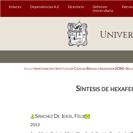
Enlaces
Dependencias A-Z
Directorio
Defensor
Patron
Universitario
Univer
Inicio
>
Investigación
>
Instituto de Ciencias Básicas e Ingeniería (ICBI)
>
Sóli
Síntesis de hexafe
Sánchez De Jesús, Félix
2013