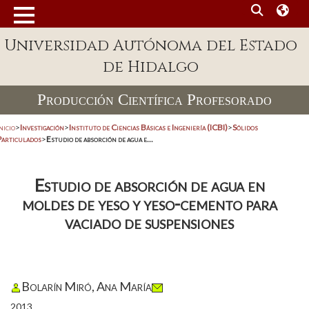
Universidad Autónoma del Estado
de Hidalgo
Producción Científica Profesorado
nicio
>
Investigación
>
Instituto de Ciencias Básicas e Ingeniería (ICBI)
>
Sólidos
Particulados
>
Estudio de absorción de agua e...
Estudio de absorción de agua en
moldes de yeso y yeso-cemento para
vaciado de suspensiones
Bolarín Miró, Ana María
2013