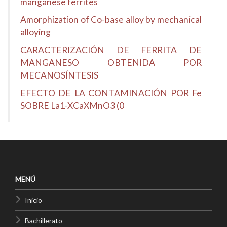
manganese ferrites
Amorphization of Co-base alloy by mechanical
alloying
CARACTERIZACIÓN DE FERRITA DE
MANGANESO OBTENIDA POR
MECANOSÍNTESIS
EFECTO DE LA CONTAMINACIÓN POR Fe
SOBRE La1-XCaXMnO3 (0
MENÚ
Inicio
Bachillerato