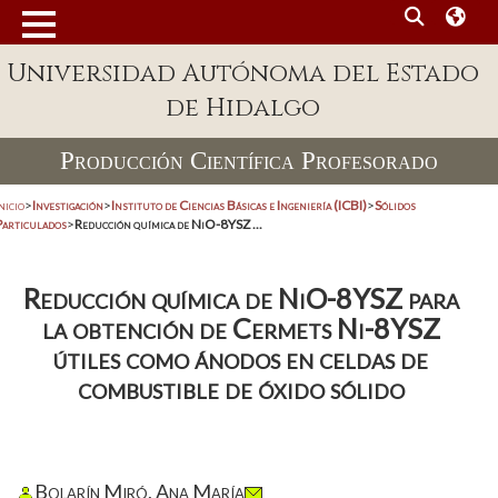
Universidad Autónoma del Estado
de Hidalgo
Producción Científica Profesorado
nicio
>
Investigación
>
Instituto de Ciencias Básicas e Ingeniería (ICBI)
>
Sólidos
Particulados
>
Reducción química de NiO-8YSZ ...
Reducción química de NiO-8YSZ para
la obtención de Cermets Ni-8YSZ
útiles como ánodos en celdas de
combustible de óxido sólido
Bolarín Miró, Ana María