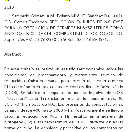
2013
I.L. Samperio-Gómez, A.M. Bolarín-Miró, F. Sánchez-De Jesús,
C.A. Cortés-Escobedo. REDUCCIÓN QUÍMICA DE NiO-8YSZ
PARA LA OBTENCIÓN DE CERMETS Ni-8YSZ ÚTILES COMO
ÁNODOS EN CELDAS DE COMBUSTIBLE DE ÓXIDO SÓLIDO.
Superficies y Vacío, 26-2 (2013) 50-53. ISSN: 1665-3521.
Abstract
En este trabajo se realizó un estudio termodinámico sobre las
condiciones de procesamiento y tratamiento térmico de
reducción química necesarias para obtener un cermet que sea
útil como ánodo en las celdas de combustible de óxido sólido
(CCOS). Se fabricaron compactos de mezcla de polvos de NiO y
8YSZ, modi? cando la relación en peso de los componentes: 30,
50 y 70 % en peso de NiO. Las presiones de compactación se
variaron desde 400 hasta 1000 MPa. Posteriormente se llevó a
cabo la reducción del NiO a Ni metálico en atmósfera de
hidrógeno (H2) a una temperatura de 1100 C durante 2 h en un
horno de tubo. La densidad y porosidad de los compactos se