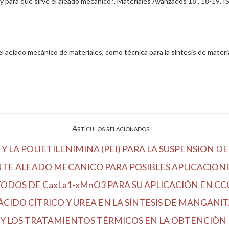
 y para qué sirve el aleado mecánico?, Materiales Avanzados 18 , 18-19.
l aelado mecánico de materiales, como técnica para la síntesis de materi
Artículos relacionados
Y LA POLIETILENIMINA (PEI) PARA LA SUSPENSION DE 
TE ALEADO MECANICO PARA POSIBLES APLICACION
TODOS DE CaxLa1-xMnO3 PARA SU APLICACIÓN EN CC
IDO CÍTRICO Y UREA EN LA SÍNTESIS DE MANGANITA
Y LOS TRATAMIENTOS TÉRMICOS EN LA OBTENCIÒN D