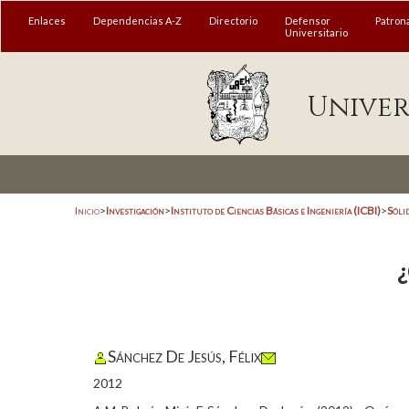
Enlaces
Dependencias A-Z
Directorio
Defensor
Patron
Universitario
Univer
Inicio
>
Investigación
>
Instituto de Ciencias Básicas e Ingeniería (ICBI)
>
Sóli
¿
Sánchez De Jesús, Félix
2012