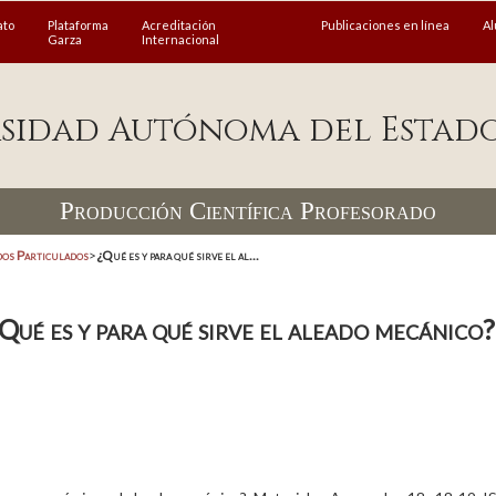
ato
Plataforma
Acreditación
Publicaciones en línea
A
Garza
Internacional
sidad Autónoma del Estad
Producción Científica Profesorado
dos Particulados
>
¿Qué es y para qué sirve el al...
Qué es y para qué sirve el aleado mecánico?