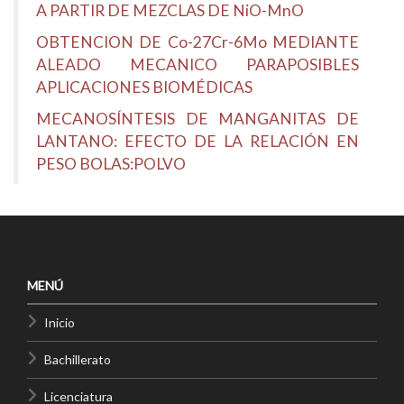
A PARTIR DE MEZCLAS DE NiO-MnO
OBTENCION DE Co-27Cr-6Mo MEDIANTE
ALEADO MECANICO PARAPOSIBLES
APLICACIONES BIOMÉDICAS
MECANOSÍNTESIS DE MANGANITAS DE
LANTANO: EFECTO DE LA RELACIÓN EN
PESO BOLAS:POLVO
MENÚ
Inicio
Bachillerato
Licenciatura