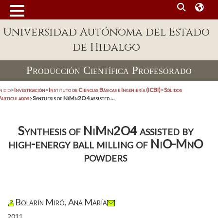
Universidad Autónoma del Estado
de Hidalgo
Producción Científica Profesorado
nicio
>
Investigación
>
Instituto de Ciencias Básicas e Ingeniería (ICBI)
>
Sólidos
Particulados
>
Synthesis of NiMn2O4 assisted ...
Synthesis of NiMn2O4 assisted by
high-energy ball milling of NiO-MnO
powders
Bolarín Miró, Ana María
2011