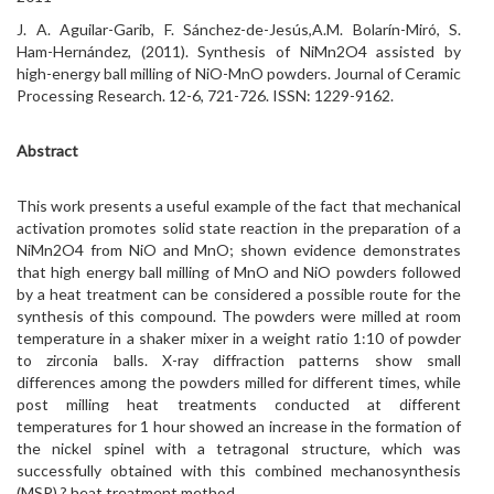
J. A. Aguilar-Garib, F. Sánchez-de-Jesús,A.M. Bolarín-Miró, S.
Ham-Hernández, (2011). Synthesis of NiMn2O4 assisted by
high-energy ball milling of NiO-MnO powders. Journal of Ceramic
Processing Research. 12-6, 721-726. ISSN: 1229-9162.
Abstract
This work presents a useful example of the fact that mechanical
activation promotes solid state reaction in the preparation of a
NiMn2O4 from NiO and MnO; shown evidence demonstrates
that high energy ball milling of MnO and NiO powders followed
by a heat treatment can be considered a possible route for the
synthesis of this compound. The powders were milled at room
temperature in a shaker mixer in a weight ratio 1:10 of powder
to zirconia balls. X-ray diffraction patterns show small
differences among the powders milled for different times, while
post milling heat treatments conducted at different
temperatures for 1 hour showed an increase in the formation of
the nickel spinel with a tetragonal structure, which was
successfully obtained with this combined mechanosynthesis
(MSP) ? heat treatment method.