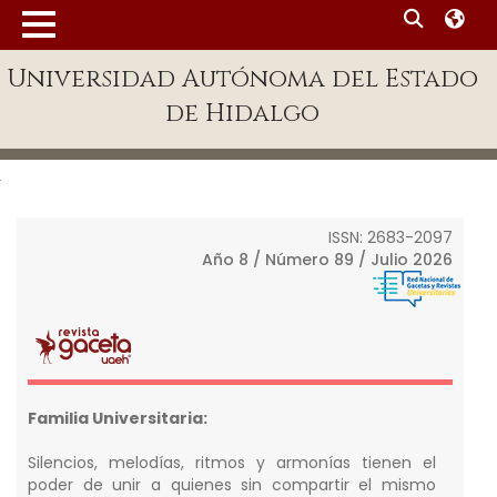
MENÚ
Universidad Autónoma del Estado
Enlaces
de Hidalgo
Dependencias A-Z
Directorio
-
Defensor Universitario
ISSN: 2683-2097
Patronato
Año 8 / Número 89 / Julio 2026
Plataforma Garza
Publicaciones en línea
Acreditación
Internacional
Familia Universitaria:
Alumnado
Silencios, melodías, ritmos y armonías tienen el
poder de unir a quienes sin compartir el mismo