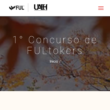
Toggl
navig
1° Concurso de
FULtokers
Inicio
/