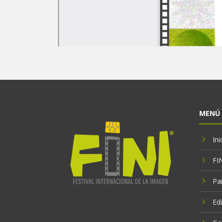
MENÚ
Ini
FI
Paí
Ed