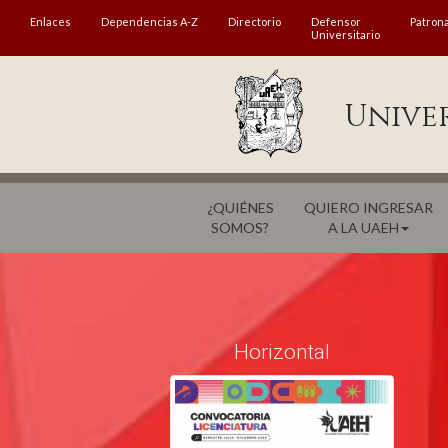
MENÚ
Enlaces
Dependencias A-Z
Directorio
Defensor
Patron
Universitario
Enlaces
Dependencias A-Z
Unive
Directorio
Defensor Universitario
¿QUIÉNES
QUIERO INGRESAR
Patronato
SOMOS?
A LA UAEH
Plataforma Garza
Publicaciones en línea
Acreditación Internacional
Horizontal
Alumnado
Aspirantes