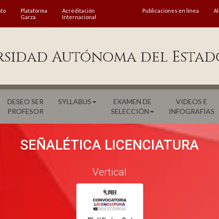
ato
Plataforma
Acreditación
Publicaciones en línea
A
Garza
Internacional
rsidad Autónoma del Estad
DESEO SER
SYLLABUS
EXAMEN DE
VIDEOS E
PROFESOR
SELECCIÓN
INFOGRAFÍAS
SEÑALÉTICA LICENCIATURA
Vertical