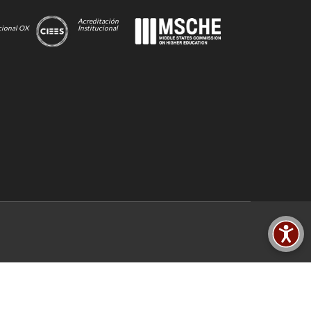
Acreditación
cional OX
Institucional