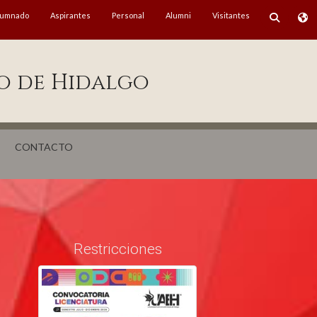
lumnado
Aspirantes
Personal
Alumni
Visitantes
o de Hidalgo
CONTACTO
Restricciones