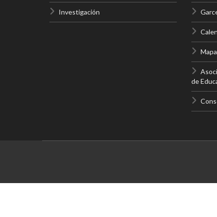
Investigación
Garc
Calen
Mapas
Asoci
de Educa
Conso