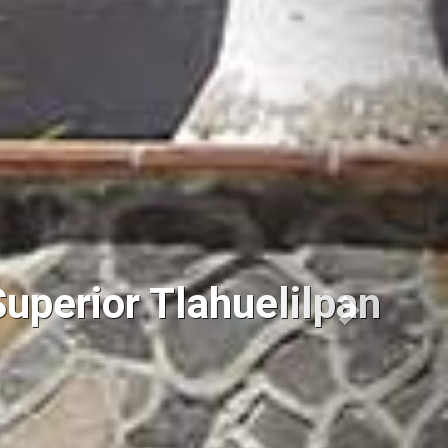
uperior Tlahuelilpan