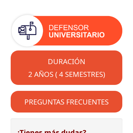
DURACIÓN
2 AÑOS ( 4 SEMESTRES)
PREGUNTAS FRECUENTES
¿Tienes más dudas?