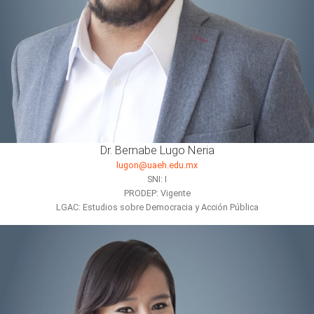
Dr. Bernabe Lugo Neria
lugon@uaeh.edu.mx
SNI: I
PRODEP: Vigente
LGAC: Estudios sobre Democracia y Acción Pública