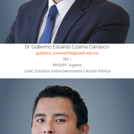
Dr. Guillermo Eduardo Lizama Carrasco
guillermo_lizama9796@uaeh.edu.mx
SNI: I
PRODEP: Vigente
LGAC: Estudios sobre Democracia y Acción Pública