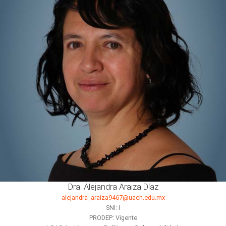
Dra. Alejandra Araiza Díaz
alejandra_araiza9467@uaeh.edu.mx
SNI: I
PRODEP: Vigente