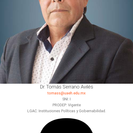
Dr. Tomás Serrano Avilés
tomass@uaeh.edu.mx
SNI: I
PRODEP: Vigente
LGAC: Instituciones Políticas y Gobernabilidad.