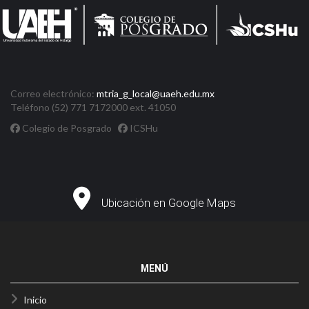
Correo electrónico:
mtria_g_local@uaeh.edu.mx
Teléfono (52) 771 7172000 ext. 41050
Colegio de Posgrado
ICSHu
Ubicación en Google Maps
MENÚ
Inicio