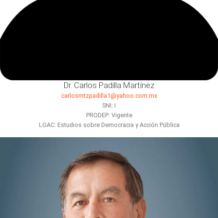
Dr. Carlos Padilla Martínez
carlosmtzpadilla1@yahoo.com.mx
SNI: I
PRODEP: Vigente
LGAC: Estudios sobre Democracia y Acción Pública