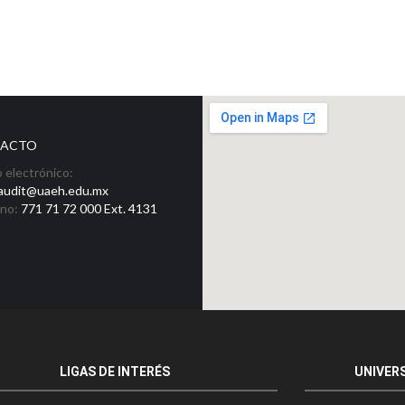
ACTO
 electrónico:
_audit@uaeh.edu.mx
ono:
771 71 72 000 Ext. 4131
LIGAS DE INTERÉS
UNIVER