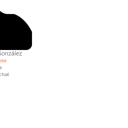
 González
.mx
e
ctual