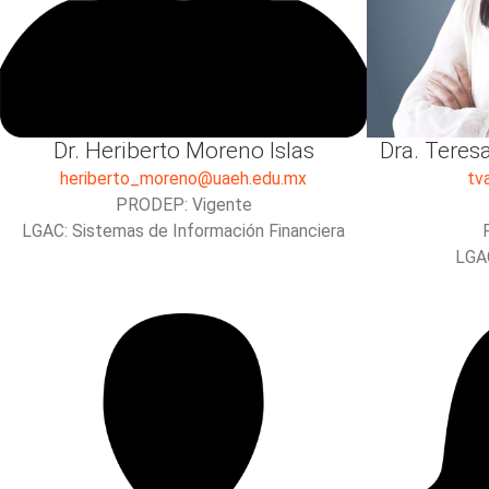
Dr. Heriberto Moreno Islas
Dra. Teres
heriberto_moreno@uaeh.edu.mx
tv
PRODEP: Vigente
LGAC: Sistemas de Información Financiera
LGAC