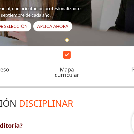
cial, con orientación profesionalizante;
 septiembre de cada año.
E SELECCIÓN
APLICA AHORA
reso
Mapa
curricular
CIÓN
DISCIPLINAR
ditoría?