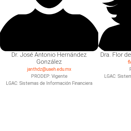
Dr. José Antonio Hernández
Dra. Flor d
González
f
janthdz@uaeh.edu.mx
PRODEP: Vigente
LGAC: Sistem
LGAC: Sistemas de Información Financiera