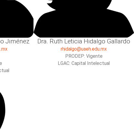
olo Jiménez
Dra. Ruth Leticia Hidalgo Gallardo
u.mx
rhidalgo@uaeh.edu.mx
PRODEP: Vigente
e
LGAC: Capital Intelectual
ctual