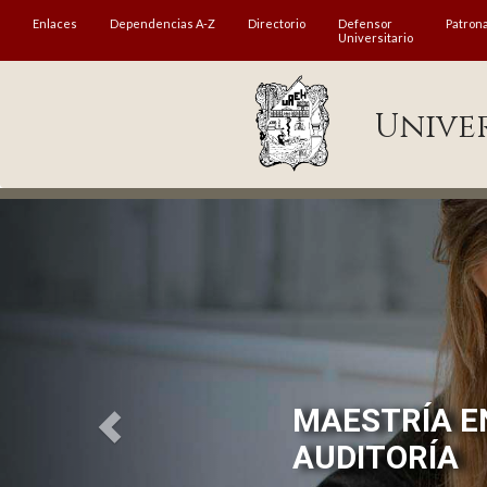
MENÚ
Enlaces
Dependencias A-Z
Directorio
Defensor
Patron
Universitario
Enlaces
Unive
Dependencias A-Z
Directorio
Defensor Universitario
Patronato
Plataforma Garza
Publicaciones en línea
Acreditación Internacional
MAESTRÍA E
Alumnado
AUDITORÍA
Aspirantes