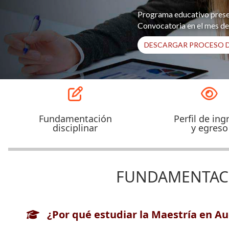
Personal
Programa educativo presen
Convocatoria en el mes de
Alumni
DESCARGAR PROCESO D
Visitantes
Fundamentación
Perfil de ing
disciplinar
y egreso
FUNDAMENTA
¿Por qué estudiar la Maestría en Au