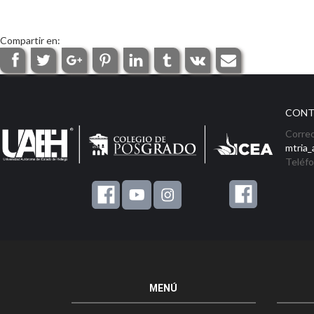
Compartir en:
CONT
Correo
mtria
Teléf
MENÚ