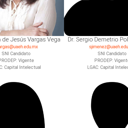
a de Jesús Vargas Vega
Dr. Sergio Demetrio P
argas@uaeh.edu.mx
sjimenez@uaeh.ed
SNI Candidato
SNI Candidato
PRODEP: Vigente
PRODEP: Vigent
: Capital Intelectual
LGAC: Capital Intele