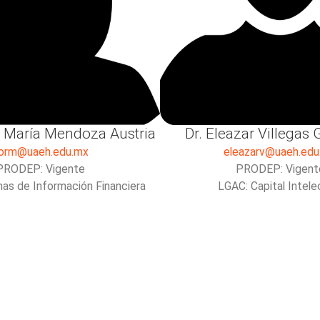
e María Mendoza Austria
Dr. Eleazar Villegas
lorm@uaeh.edu.mx
eleazarv@uaeh.edu
PRODEP: Vigente
PRODEP: Vigent
as de Información Financiera
LGAC: Capital Intele