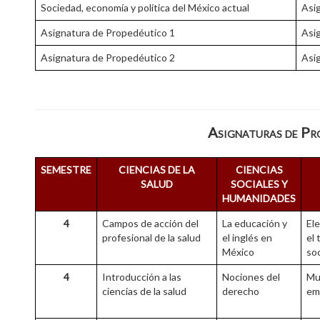
Sociedad, economía y política del México actual
Asi
Asignatura de Propedéutico 1
Asi
Asignatura de Propedéutico 2
Asi
Asignaturas de Pr
SEMESTRE
CIENCIAS DE LA
CIENCIAS
SALUD
SOCIALES Y
HUMANIDADES
4
Campos de acción del
La educación y
El
profesional de la salud
el inglés en
el 
México
soc
4
Introducción a las
Nociones del
Mu
ciencias de la salud
derecho
em