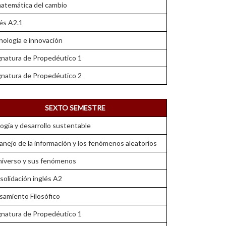
matemática del cambio
és A2.1
nología e innovación
gnatura de Propedéutico 1
gnatura de Propedéutico 2
SEXTO SEMESTRE
ogía y desarrollo sustentable
anejo de la información y los fenómenos aleatorios
universo y sus fenómenos
olidación inglés A2
samiento Filosófico
gnatura de Propedéutico 1