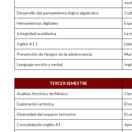
sos
Desarrollo del pensamiento lógico algebraico
Cul
Herramientas digitales
Expr
Integridad académica
La m
Inglés A1.1
Lid
Prevención de riesgos en la adolescencia
Mun
Lenguaje escrito y verbal
Ingl
TERCER SEMESTRE
Análisis histórico de México
Cien
Exploración artística
El m
Diversidad del espacio terrestre
El u
Consolidación inglés A1
Apre