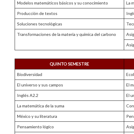
Modelos matemáticos básicos y su conocimiento
La 
Producción de textos
Ingl
Soluciones tecnológicas
Tec
Transformaciones de la materia y química del carbono
Asi
Asi
QUINTO SEMESTRE
Biodiversidad
Ecol
El universo y sus campos
El m
Inglés A2.2
El 
La matemática de la suma
Cons
México y su literatura
Pen
Pensamiento lógico
Asi