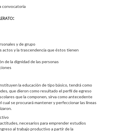
la convocatoria
lerato:
ersonales y de grupo
us actos y la trascendencia que éstos tienen
ón de la dignidad de las personas
cciones
nstituyen la educación de tipo básico, tendrá como
tudes, que dieron como resultado el perfil de egreso
 escolares que la componen, sirva como antecedente
el cual se procurará mantener y perfeccionar las líneas
izaron.
ctivo
y actitudes, necesarios para emprender estudios
greso al trabajo productivo a partir de la