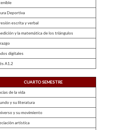
tenible
tura Deportiva
esión escrita y verbal
edición y la matemática de los triángulos
erazgo
dos digitales
és A1.2
CUARTO SEMESTRE
cias de la vida
undo y su literatura
niverso y su movimiento
ciación artística