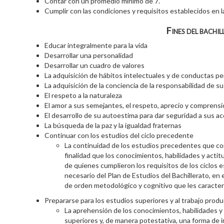
Contar con un promedio mínimo de 7.
Cumplir con las condiciones y requisitos establecidos en 
Fines del bachil
Educar integralmente para la vida
Desarrollar una personalidad
Desarrollar un cuadro de valores
La adquisición de hábitos intelectuales y de conductas p
La adquisición de la conciencia de la responsabilidad de s
El respeto a la naturaleza
El amor a sus semejantes, el respeto, aprecio y comprensi
El desarrollo de su autoestima para dar seguridad a sus a
La búsqueda de la paz y la igualdad fraternas
Continuar con los estudios del ciclo precedente
La continuidad de los estudios precedentes que co
finalidad que los conocimientos, habilidades y acti
de quienes cumplieron los requisitos de los ciclos
necesario del Plan de Estudios del Bachillerato, en 
de orden metodológico y cognitivo que les caracter
Prepararse para los estudios superiores y al trabajo produ
La aprehensión de los conocimientos, habilidades 
superiores y, de manera potestativa, una forma de in