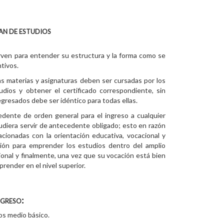
an de estudios
irven para entender su estructura y la forma como se
ntivos.
las materias y asignaturas deben ser cursadas por los
udios y obtener el certificado correspondiente, sin
egresados debe ser idéntico para todas ellas.
ente de orden general para el ingreso a cualquier
pudiera servir de antecedente obligado; esto en razón
acionadas con la orientación educativa, vocacional y
ción para emprender los estudios dentro del amplio
ional y finalmente, una vez que su vocación está bien
render en el nivel superior.
ngreso:
os medio básico.