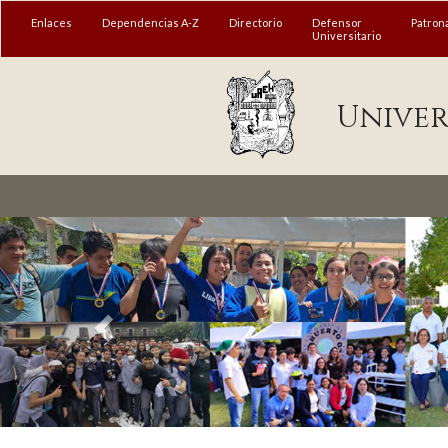
MENÚ
Enlaces
Dependencias A-Z
Directorio
Defensor
Patron
Universitario
Enlaces
Univer
Dependencias A-Z
Directorio
Defensor Universitario
Patronato
Plataforma Garza
Publicaciones en línea
Acreditación Internacional
Alumnado
Aspirantes