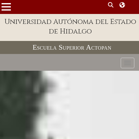
MENÚ
Enlaces
Universidad Autónoma del Estado
de Hidalgo
Dependencias A-Z
Directorio
Escuela Superior Actopan
Defensor Universitario
Toggl
Patronato
Plataforma Garza
Publicaciones en línea
Acreditación Internacional
Alumnado
Aspirantes