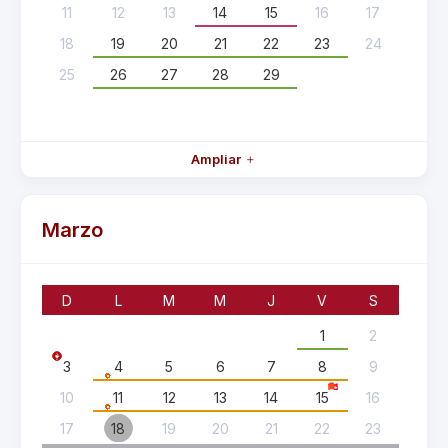
11
12
13
14
15
16
17
18
19
20
21
22
23
24
25
26
27
28
29
Ampliar
Marzo
D
L
M
M
J
V
S
1
2
3
4
5
6
7
8
9
10
11
12
13
14
15
16
17
18
19
20
21
22
23