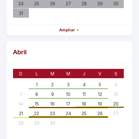
24
25
26
27
28
29
30
31
Ampliar
Abril
D
L
M
M
J
V
S
1
2
3
4
5
6
7
8
9
10
11
12
13
14
15
16
17
18
19
20
21
22
23
24
25
26
27
28
29
30