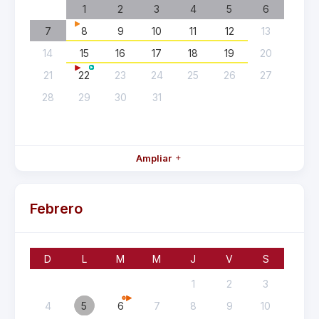
1
2
3
4
5
6
7
8
9
10
11
12
13
14
15
16
17
18
19
20
21
22
23
24
25
26
27
28
29
30
31
Ampliar
Febrero
D
L
M
M
J
V
S
1
2
3
4
5
6
7
8
9
10