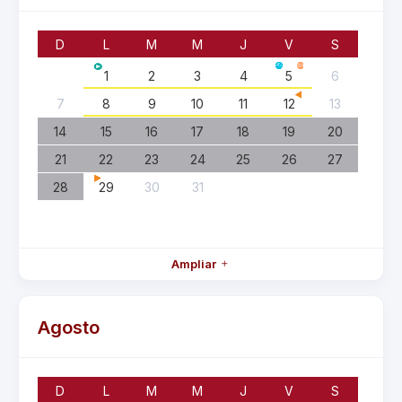
D
L
M
M
J
V
S
1
2
3
4
5
6
7
8
9
10
11
12
13
14
15
16
17
18
19
20
21
22
23
24
25
26
27
28
29
30
31
Ampliar
Agosto
D
L
M
M
J
V
S